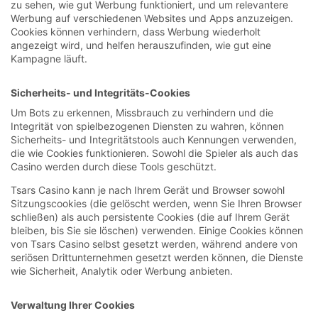
zu sehen, wie gut Werbung funktioniert, und um relevantere
Werbung auf verschiedenen Websites und Apps anzuzeigen.
Cookies können verhindern, dass Werbung wiederholt
angezeigt wird, und helfen herauszufinden, wie gut eine
Kampagne läuft.
Sicherheits- und Integritäts-Cookies
Um Bots zu erkennen, Missbrauch zu verhindern und die
Integrität von spielbezogenen Diensten zu wahren, können
Sicherheits- und Integritätstools auch Kennungen verwenden,
die wie Cookies funktionieren. Sowohl die Spieler als auch das
Casino werden durch diese Tools geschützt.
Tsars Casino kann je nach Ihrem Gerät und Browser sowohl
Sitzungscookies (die gelöscht werden, wenn Sie Ihren Browser
schließen) als auch persistente Cookies (die auf Ihrem Gerät
bleiben, bis Sie sie löschen) verwenden. Einige Cookies können
von Tsars Casino selbst gesetzt werden, während andere von
seriösen Drittunternehmen gesetzt werden können, die Dienste
wie Sicherheit, Analytik oder Werbung anbieten.
Verwaltung Ihrer Cookies