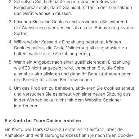
Schließen Sie die Einzahlung in derselben Browser-
Registerkarte ab, damit Sie nicht mitten in der Transaktion
das Gerät wechseln müssen.
Löschen Sie keine Cookies und verwenden Sie während
der Aktivierung oder des Einsatzes des Bonus kein privates
Surfen.
Während der Kasse die Einzahlung bestätigt, können
Cookies helfen, die Code-Validierung sitzungsbasiert zu
halten, während die Einzahlung erfolgt.
Wenn ein Angebot nach einer qualifizierenden Einzahlung
wie €20 nicht angezeigt wird, versuchen Sie, die Seite
einmal zu aktualisieren und dann Ihr Bonusguthaben oder
den Bereich für aktive Boni anzusehen.
Um das Problem zu beheben, aktivieren Sie Cookies erneut
und versuchen Sie es erneut von einer neuen Sitzung aus,
in der Werbeblocker nicht mit dem Website-Speicher
interferieren.
Ein Konto bei Tsars Casino erstellen
Ein Konto bei Tsars Casino zu erstellen ist einfach, aber der
Anmelde- und Verifizierungsprozess kann je nach Ihren Cookie-