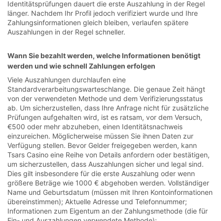
Identitätsprüfungen dauert die erste Auszahlung in der Regel
länger. Nachdem Ihr Profil jedoch verifiziert wurde und Ihre
Zahlungsinformationen gleich bleiben, verlaufen spätere
Auszahlungen in der Regel schneller.
Wann Sie bezahlt werden, welche Informationen benötigt
werden und wie schnell Zahlungen erfolgen
Viele Auszahlungen durchlaufen eine
Standardverarbeitungswarteschlange. Die genaue Zeit hängt
von der verwendeten Methode und dem Verifizierungsstatus
ab. Um sicherzustellen, dass Ihre Anfrage nicht für zusätzliche
Prüfungen aufgehalten wird, ist es ratsam, vor dem Versuch,
€500 oder mehr abzuheben, einen Identitätsnachweis
einzureichen. Möglicherweise müssen Sie ihnen Daten zur
Verfügung stellen. Bevor Gelder freigegeben werden, kann
Tsars Casino eine Reihe von Details anfordern oder bestätigen,
um sicherzustellen, dass Auszahlungen sicher und legal sind.
Dies gilt insbesondere für die erste Auszahlung oder wenn
größere Beträge wie 1000 € abgehoben werden. Vollständiger
Name und Geburtsdatum (müssen mit Ihren Kontoinformationen
übereinstimmen); Aktuelle Adresse und Telefonnummer;
Informationen zum Eigentum an der Zahlungsmethode (die für
Ein- und Auszahlungen verwendete Methode);