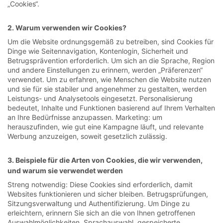
„Cookies“.
2. Warum verwenden wir Cookies?
Um die Website ordnungsgemäß zu betreiben, sind Cookies für
Dinge wie Seitennavigation, Kontenlogin, Sicherheit und
Betrugsprävention erforderlich. Um sich an die Sprache, Region
und andere Einstellungen zu erinnern, werden „Präferenzen“
verwendet. Um zu erfahren, wie Menschen die Website nutzen
und sie für sie stabiler und angenehmer zu gestalten, werden
Leistungs- und Analysetools eingesetzt. Personalisierung
bedeutet, Inhalte und Funktionen basierend auf Ihrem Verhalten
an Ihre Bedürfnisse anzupassen. Marketing: um
herauszufinden, wie gut eine Kampagne läuft, und relevante
Werbung anzuzeigen, soweit gesetzlich zulässig.
3. Beispiele für die Arten von Cookies, die wir verwenden,
und warum sie verwendet werden
Streng notwendig: Diese Cookies sind erforderlich, damit
Websites funktionieren und sicher bleiben. Betrugsprüfungen,
Sitzungsverwaltung und Authentifizierung. Um Dinge zu
erleichtern, erinnern Sie sich an die von Ihnen getroffenen
Auswahlmöglichkeiten. Sprachauswahl, gespeicherte