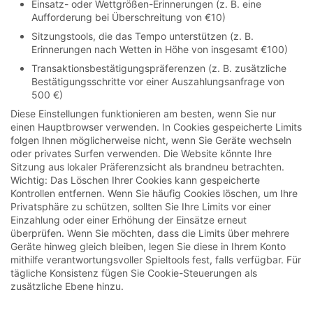
Einsatz- oder Wettgrößen-Erinnerungen (z. B. eine
Aufforderung bei Überschreitung von €10)
Sitzungstools, die das Tempo unterstützen (z. B.
Erinnerungen nach Wetten in Höhe von insgesamt €100)
Transaktionsbestätigungspräferenzen (z. B. zusätzliche
Bestätigungsschritte vor einer Auszahlungsanfrage von
500 €)
Diese Einstellungen funktionieren am besten, wenn Sie nur
einen Hauptbrowser verwenden. In Cookies gespeicherte Limits
folgen Ihnen möglicherweise nicht, wenn Sie Geräte wechseln
oder privates Surfen verwenden. Die Website könnte Ihre
Sitzung aus lokaler Präferenzsicht als brandneu betrachten.
Wichtig: Das Löschen Ihrer Cookies kann gespeicherte
Kontrollen entfernen. Wenn Sie häufig Cookies löschen, um Ihre
Privatsphäre zu schützen, sollten Sie Ihre Limits vor einer
Einzahlung oder einer Erhöhung der Einsätze erneut
überprüfen. Wenn Sie möchten, dass die Limits über mehrere
Geräte hinweg gleich bleiben, legen Sie diese in Ihrem Konto
mithilfe verantwortungsvoller Spieltools fest, falls verfügbar. Für
tägliche Konsistenz fügen Sie Cookie-Steuerungen als
zusätzliche Ebene hinzu.