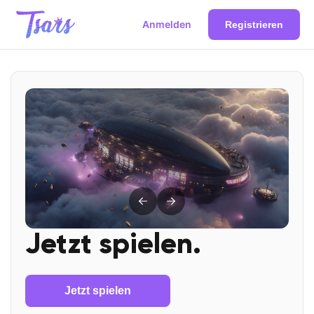
Anmelden
Registrieren
Jetzt spielen.
Jetzt spielen