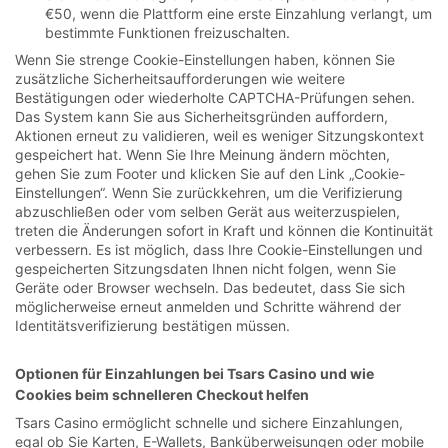
€50, wenn die Plattform eine erste Einzahlung verlangt, um
bestimmte Funktionen freizuschalten.
Wenn Sie strenge Cookie-Einstellungen haben, können Sie
zusätzliche Sicherheitsaufforderungen wie weitere
Bestätigungen oder wiederholte CAPTCHA-Prüfungen sehen.
Das System kann Sie aus Sicherheitsgründen auffordern,
Aktionen erneut zu validieren, weil es weniger Sitzungskontext
gespeichert hat. Wenn Sie Ihre Meinung ändern möchten,
gehen Sie zum Footer und klicken Sie auf den Link „Cookie-
Einstellungen“. Wenn Sie zurückkehren, um die Verifizierung
abzuschließen oder vom selben Gerät aus weiterzuspielen,
treten die Änderungen sofort in Kraft und können die Kontinuität
verbessern. Es ist möglich, dass Ihre Cookie-Einstellungen und
gespeicherten Sitzungsdaten Ihnen nicht folgen, wenn Sie
Geräte oder Browser wechseln. Das bedeutet, dass Sie sich
möglicherweise erneut anmelden und Schritte während der
Identitätsverifizierung bestätigen müssen.
Optionen für Einzahlungen bei Tsars Casino und wie
Cookies beim schnelleren Checkout helfen
Tsars Casino ermöglicht schnelle und sichere Einzahlungen,
egal ob Sie Karten, E-Wallets, Banküberweisungen oder mobile