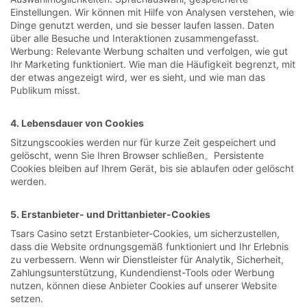
Einstellungen. Wir können mit Hilfe von Analysen verstehen, wie
Dinge genutzt werden, und sie besser laufen lassen. Daten
über alle Besuche und Interaktionen zusammengefasst.
Werbung: Relevante Werbung schalten und verfolgen, wie gut
Ihr Marketing funktioniert. Wie man die Häufigkeit begrenzt, mit
der etwas angezeigt wird, wer es sieht, und wie man das
Publikum misst.
4. Lebensdauer von Cookies
Sitzungscookies werden nur für kurze Zeit gespeichert und
gelöscht, wenn Sie Ihren Browser schließen。Persistente
Cookies bleiben auf Ihrem Gerät, bis sie ablaufen oder gelöscht
werden.
5. Erstanbieter- und Drittanbieter-Cookies
Tsars Casino setzt Erstanbieter-Cookies, um sicherzustellen,
dass die Website ordnungsgemäß funktioniert und Ihr Erlebnis
zu verbessern. Wenn wir Dienstleister für Analytik, Sicherheit,
Zahlungsunterstützung, Kundendienst-Tools oder Werbung
nutzen, können diese Anbieter Cookies auf unserer Website
setzen.