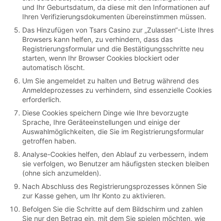
und Ihr Geburtsdatum, da diese mit den Informationen auf
Ihren Verifizierungsdokumenten übereinstimmen müssen.
Das Hinzufügen von Tsars Casino zur „Zulassen“-Liste Ihres
Browsers kann helfen, zu verhindern, dass das
Registrierungsformular und die Bestätigungsschritte neu
starten, wenn Ihr Browser Cookies blockiert oder
automatisch löscht.
Um Sie angemeldet zu halten und Betrug während des
Anmeldeprozesses zu verhindern, sind essenzielle Cookies
erforderlich.
Diese Cookies speichern Dinge wie Ihre bevorzugte
Sprache, Ihre Geräteeinstellungen und einige der
Auswahlmöglichkeiten, die Sie im Registrierungsformular
getroffen haben.
Analyse-Cookies helfen, den Ablauf zu verbessern, indem
sie verfolgen, wo Benutzer am häufigsten stecken bleiben
(ohne sich anzumelden).
Nach Abschluss des Registrierungsprozesses können Sie
zur Kasse gehen, um Ihr Konto zu aktivieren.
Befolgen Sie die Schritte auf dem Bildschirm und zahlen
Sie nur den Betrag ein, mit dem Sie spielen möchten, wie