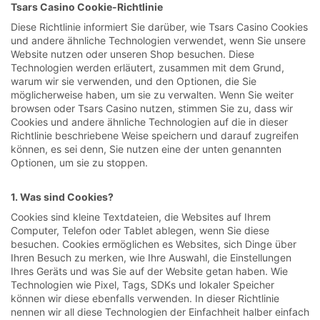
Tsars Casino Cookie-Richtlinie
Diese Richtlinie informiert Sie darüber, wie Tsars Casino Cookies
und andere ähnliche Technologien verwendet, wenn Sie unsere
Website nutzen oder unseren Shop besuchen. Diese
Technologien werden erläutert, zusammen mit dem Grund,
warum wir sie verwenden, und den Optionen, die Sie
möglicherweise haben, um sie zu verwalten. Wenn Sie weiter
browsen oder Tsars Casino nutzen, stimmen Sie zu, dass wir
Cookies und andere ähnliche Technologien auf die in dieser
Richtlinie beschriebene Weise speichern und darauf zugreifen
können, es sei denn, Sie nutzen eine der unten genannten
Optionen, um sie zu stoppen.
1. Was sind Cookies?
Cookies sind kleine Textdateien, die Websites auf Ihrem
Computer, Telefon oder Tablet ablegen, wenn Sie diese
besuchen. Cookies ermöglichen es Websites, sich Dinge über
Ihren Besuch zu merken, wie Ihre Auswahl, die Einstellungen
Ihres Geräts und was Sie auf der Website getan haben. Wie
Technologien wie Pixel, Tags, SDKs und lokaler Speicher
können wir diese ebenfalls verwenden. In dieser Richtlinie
nennen wir all diese Technologien der Einfachheit halber einfach